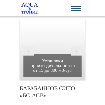
и
Установки
ьностью
производительностью
произв
0 м3/сут
от 15 до 800 м3/сут
от 850 
БАРАБАННОЕ СИТО
«БС-АСВ»