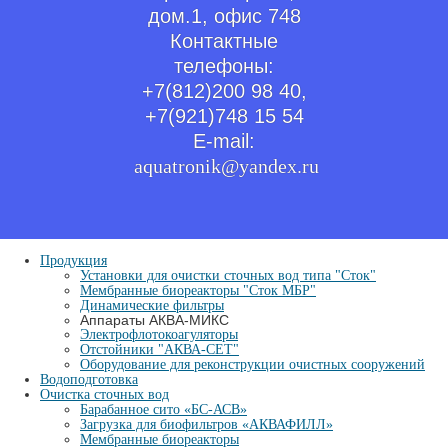
дом.1, офис 748
Контактные
телефоны:
+7(812)200 98 40,
+7(921)748 15 54
E-mail:
aquatronik@yandex.ru
Продукция
Установки для очистки сточных вод типа "Сток"
Мембранные биореакторы "Сток МБР"
Динамические фильтры
Аппараты АКВА-МИКС
Электрофлотокоагуляторы
Отстойники "АКВА-СЕТ"
Оборудование для реконструкции очистных сооружений
Водоподготовка
Очистка сточных вод
Барабанное сито «БС-АСВ»
Загрузка для биофильтров «АКВАФИЛЛ»
Мембранные биореакторы